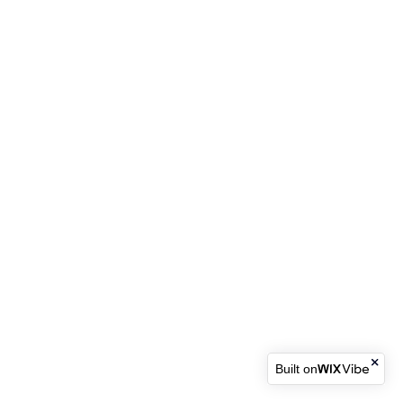
Built on