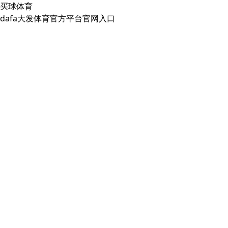
买球体育
dafa大发体育官方平台官网入口