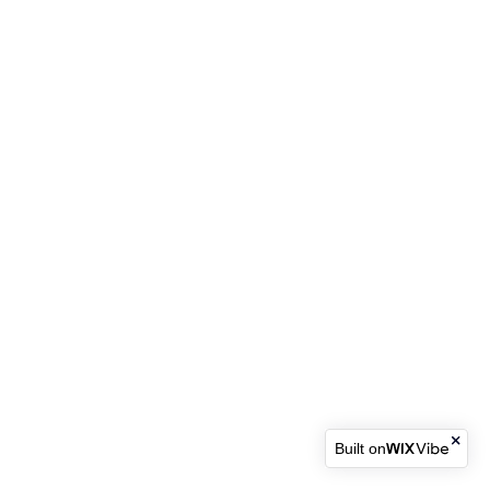
Built on