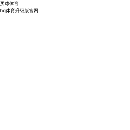
买球体育
hg体育升级版官网