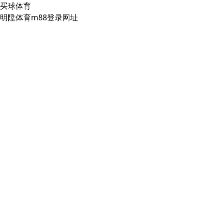
买球体育
明陞体育m88登录网址