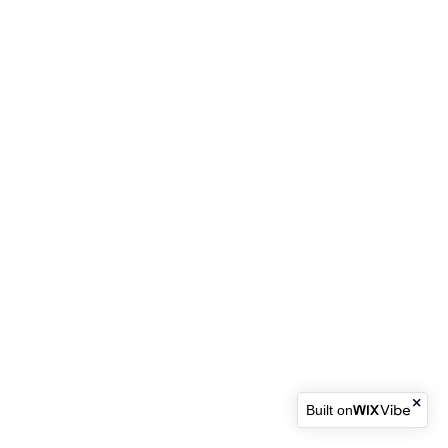
Built on