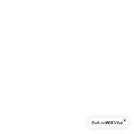
Built on