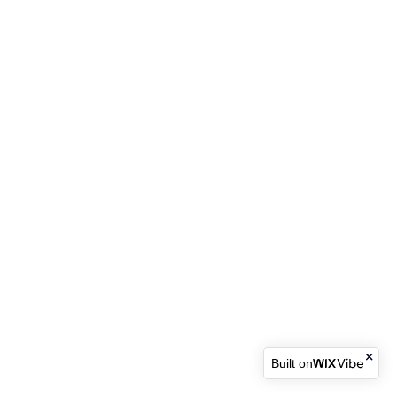
Built on