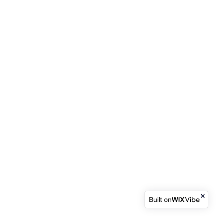
Built on