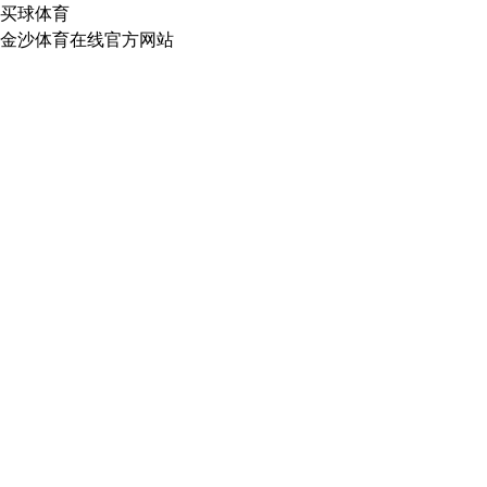
买球体育
金沙体育在线官方网站