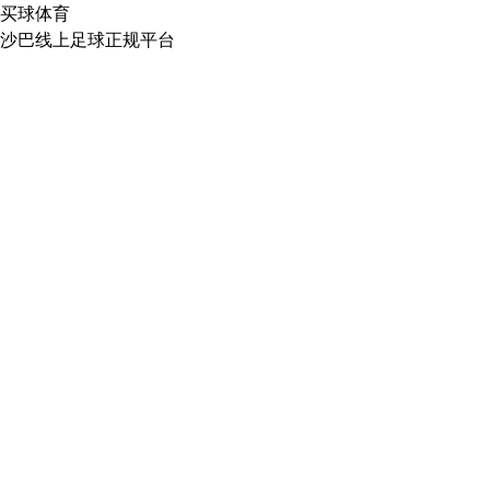
买球体育
沙巴线上足球正规平台