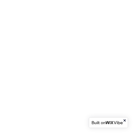
Built on