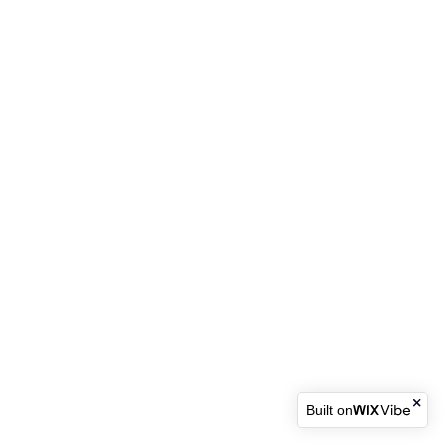
Built on