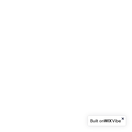
Built on