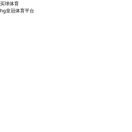
买球体育
hg皇冠体育平台