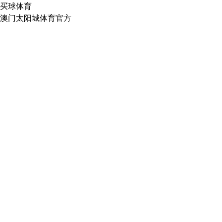
买球体育
澳门太阳城体育官方