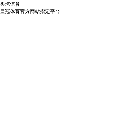
买球体育
皇冠体育官方网站指定平台