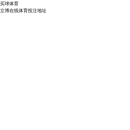
买球体育
立博在线体育投注地址