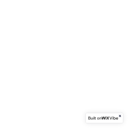
Built on