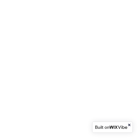
Built on