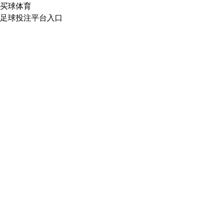
买球体育
足球投注平台入口