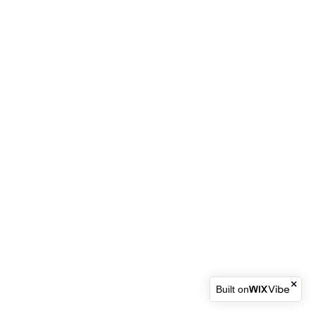
Built on