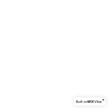
Built on