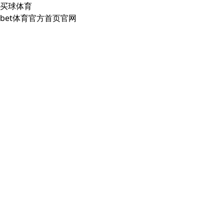
买球体育
bet体育官方首页官网