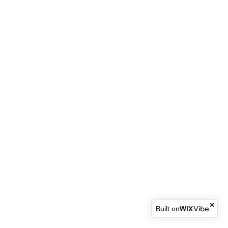
Built on