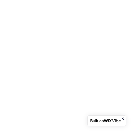
Built on