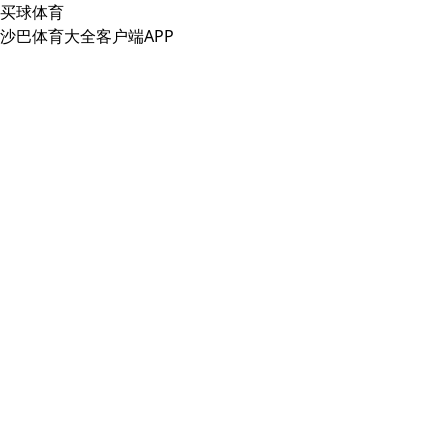
买球体育
沙巴体育大全客户端APP