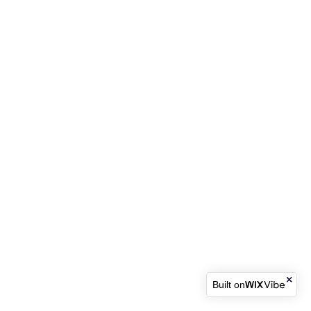
Built on